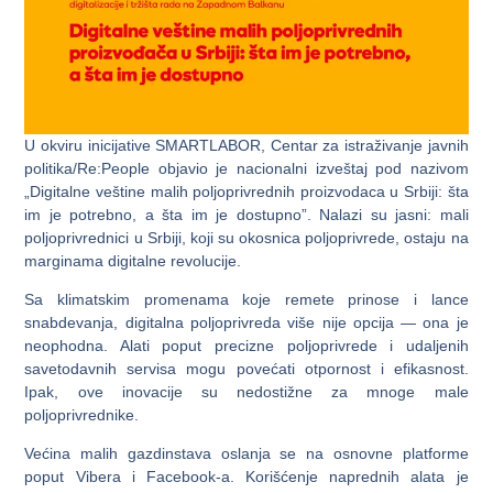
U okviru inicijative SMARTLABOR, Centar za istraživanje javnih
politika/Re:People objavio je nacionalni izveštaj pod nazivom
„Digitalne veštine malih poljoprivrednih proizvodaca u Srbiji: šta
im je potrebno, a šta im je dostupno”. Nalazi su jasni: mali
poljoprivrednici u Srbiji, koji su okosnica poljoprivrede, ostaju na
marginama digitalne revolucije.
Sa klimatskim promenama koje remete prinose i lance
snabdevanja, digitalna poljoprivreda više nije opcija — ona je
neophodna. Alati poput precizne poljoprivrede i udaljenih
savetodavnih servisa mogu povećati otpornost i efikasnost.
Ipak, ove inovacije su nedostižne za mnoge male
poljoprivrednike.
Većina malih gazdinstava oslanja se na osnovne platforme
poput Vibera i Facebook-a. Korišćenje naprednih alata je