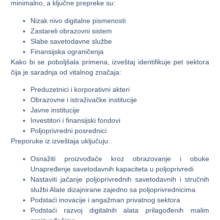
minimalno, a ključne prepreke su:
Nizak nivo digitalne pismenosti
Zastareli obrazovni sistem
Slabe savetodavne službe
Finansijska ograničenja
Kako bi se poboljšala primena, izveštaj identifikuje pet sektora
čija je saradnja od vitalnog značaja:
Preduzetnici i korporativni akteri
Obrazovne i istraživačke institucije
Javne institucije
Investitori i finansijski fondovi
Poljoprivredni posrednici
Preporuke iz izveštaja uključuju:
Osnažiti proizvođače kroz obrazovanje i obuke
Unapređenje savetodavnih kapaciteta u poljoprivredi
Nastaviti jačanje poljoprivrednih savetodavnih i stručnih
službi Alate dizajnirane zajedno sa poljoprivrednicima
Podstaći inovacije i angažman privatnog sektora
Podstaći razvoj digitalnih alata prilagođenih malim