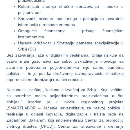
proizvođačima
Reformisati srednje stručno obrazovanje i obuke u
poljoprivredi
Sprovoditi sisteme monitoringa i prikupljanja povratnih
informacija u realnom vremenu
Omogućiti finansiranje i pristup finansijskim
instrumentima
Ugraditi održivost u Strategiju pametne specijalizacije u
Srbiji (S3)
Bez zatvaranja jaza u digitalnim veštinama, Srbija rizikuje da
ostavi mala gazdinstva iza sebe. Usklađivanje inovacija sa
stvarnim potrebama poljoprivrednika nije samo pametna
politika — to je put ka društvenoj ravnopravnosti, klimatskoj
otpornosti i modernizaciji ruralnih sredina.
Nacionalni izveštaj „Nacionalni izveštaj za Srbiju: Koje veštine
su potrebne malim poljoprivrednim proizvođačima a šta
dobijaju“ izrađen je u okviru regionalnog projekta
„SMARTLABOR – Jačanje savezništava za razvoj politika i
testiranje u oblasti inovacija, digitalizacije i tržišta rada na
Zapadnom Balkanu“, koji implementiraju Centar za promociju
civilnog društva (CPCD), Centar za istraživanje i kreiranje